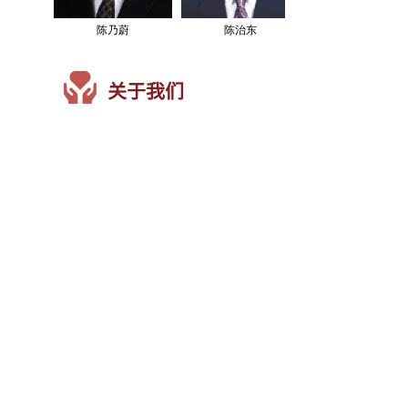
陈乃蔚
陈治东
关于我们
上海经贸商事调解中心（以下简称“调解
中心”）成立于2011年1月8日，是经上海市
商务委员会、上海市社团管理局批准成立的
独立第三方调解机构。
地址：上海浦东新区滨江大道2525弄5号A幢
上海市浦东新区浦东南路588号浦发大厦23E
电话：+86 21 50151866/50877181
传真：+86 21 50151857
Email：info@scmc.org.cn
关注我们
简体中文