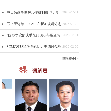
的“共建公正中立、公信可靠的国际调解体系”研讨......
中日韩商事调解合作机制成型，共
2026-07-31
筑东亚多元解纷新生态
不止于订单！SCMC在新加坡讲述进
2026-07-22
博会背后的“信任”故事
“国际争议解决手段的现状与展望”研
2026-03-11
讨会在日成功举行
SCMC慕尼黑服务站助力宁德时代欧
2026-02-06
洲专利案圆满解决
[查看更多]>>
调解员