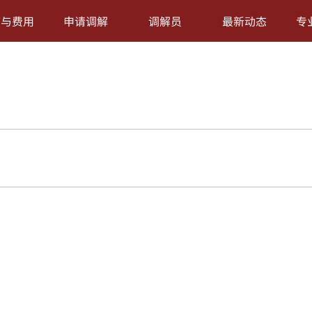
序与费用
申请调解
调解员
最新动态
专
Win Choice in Eco